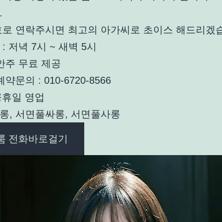
.
호로 연락주시면 최고의 아가씨로 초이스 해드리겠
: 저녁 7시 ~ 새벽 5시
안주 무료 제공
약문의 : 010-6720-8566
공휴일 영업
롱, 서면풀싸롱, 서면풀사롱
룸 전화바로걸기