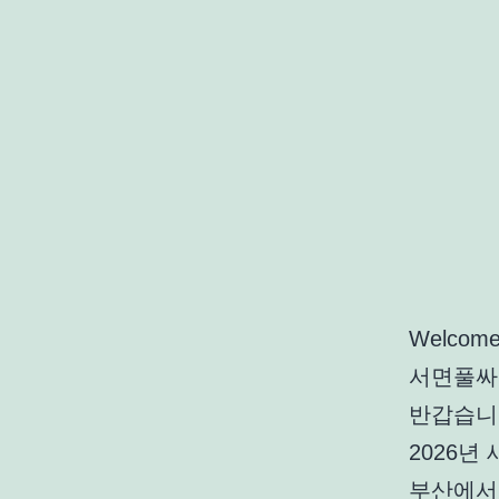
콘
텐
츠
로
바
로
가
기
Welcome
서면풀싸
반갑습니
2026
부산에서