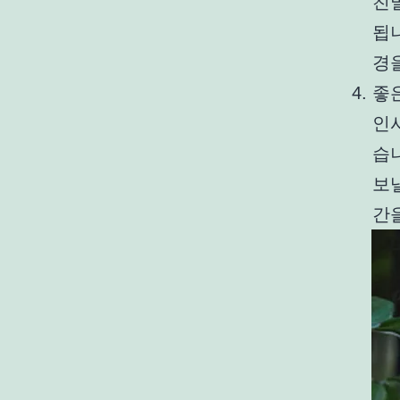
친
됩
경
좋
인
습
보
간