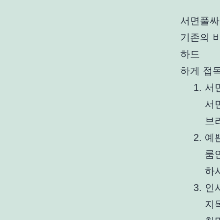
서면풀싸
기존의 
하드
하게 접
서
서
브
예
룸
하
인
지