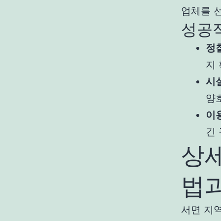
업체를 
성공적
정
지
시
양
이
긴
상세
법
서면 지