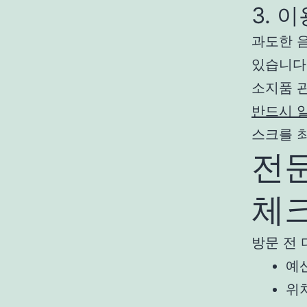
3. 
과도한 
있습니다.
소지품 
반드시 
스크를 
전
체
방문 전
예
위