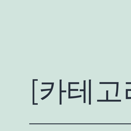
콘
텐
츠
로
바
로
가
기
[카테고