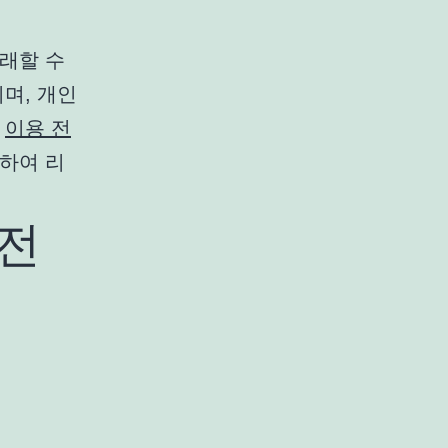
래할 수
며, 개인
해
이용 전
하여 리
 전