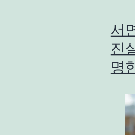
서
진실
명한