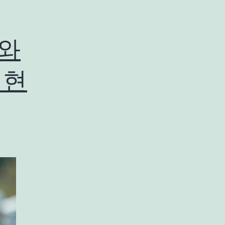
해와
 현