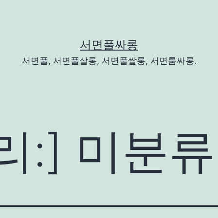
서면풀싸롱
서면풀, 서면풀살롱, 서면풀쌀롱, 서면룸싸롱.
리:]
미분류