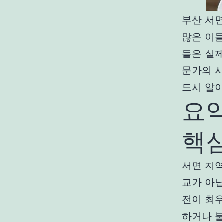
부산 서
많은 이
들은 실
문가의 시
드시 알
요약
핵
서면 지역
교가 아닙
전이 최
하거나 